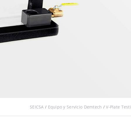
SEICSA
/
Equipo y Servicio Demtech
/
V-Plate Tes