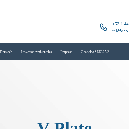
+52 1 44
teléfono
o Demtech
Proyectos Ambientales
Empresa
Geobolsa SEICSA®
V-Plate