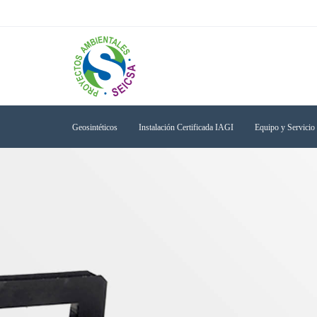
Skip
Skip
links
to
primary
navigation
Skip
to
content
Geosintéticos
Instalación Certificada IAGI
Equipo y Servici