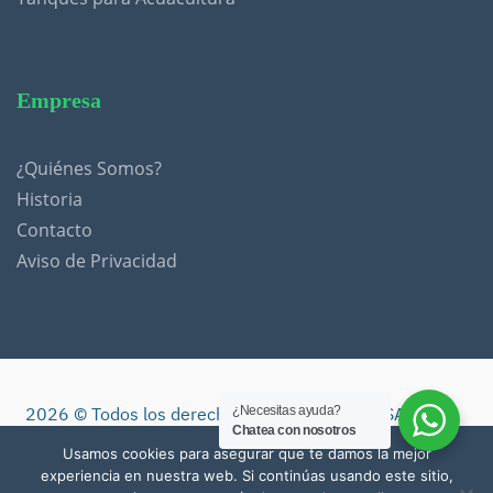
Empresa
¿Quiénes Somos?
Historia
Contacto
Aviso de Privacidad
¿Necesitas ayuda?
2026 ©️ Todos los derechos reservados. SEICSA
Chatea con nosotros
Proyectos Ambientales
Usamos cookies para asegurar que te damos la mejor
experiencia en nuestra web. Si continúas usando este sitio,