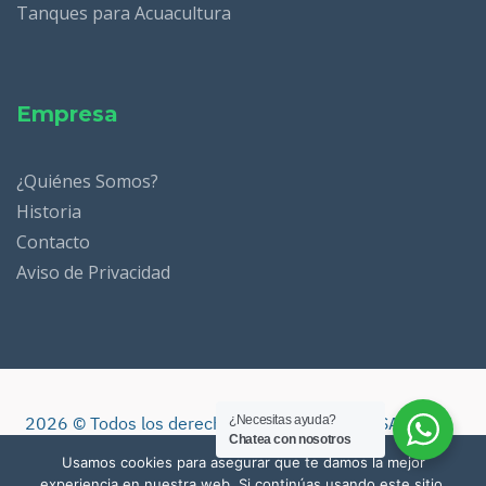
Tanques para Acuacultura
Empresa
¿Quiénes Somos?
Historia
Contacto
Aviso de Privacidad
2026 ©️ Todos los derechos reservados. SEICSA
¿Necesitas ayuda?
Chatea con nosotros
Proyectos Ambientales
Usamos cookies para asegurar que te damos la mejor
experiencia en nuestra web. Si continúas usando este sitio,