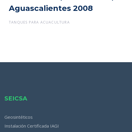
Aguascalientes 2008
Aguascalientes 2008
TANQUES PARA ACUACULTURA
SEICSA
Geosintéticos
Instalación Certificada IAGI