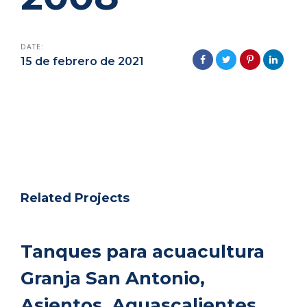
DATE:
15 de febrero de 2021
Related Projects
Tanques para acuacultura
Tanques para acuacultura
Granja San Antonio,
Granja San Antonio,
Asientos, Aguascalientes
Asientos, Aguascalientes