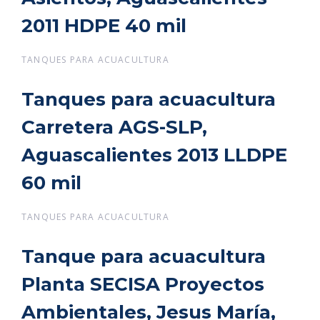
2011 HDPE 40 mil
2011 HDPE 40 mil
TANQUES PARA ACUACULTURA
Tanques para acuacultura
Tanques para acuacultura
Carretera AGS-SLP,
Carretera AGS-SLP,
Aguascalientes 2013 LLDPE
Aguascalientes 2013 LLDPE
60 mil
60 mil
TANQUES PARA ACUACULTURA
Tanque para acuacultura
Tanque para acuacultura
Planta SECISA Proyectos
Planta SECISA Proyectos
Ambientales, Jesus María,
Ambientales, Jesus María,